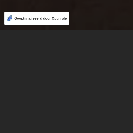
Geoptimaliseerd door Optimole
VERHUUR
DE RUIMTE
The Peigné Theater, steeped in history and culture, is now
available for rent. Perfect for businesses or individuals
looking for an exceptional venue, it offers a unique
atmosphere with its remarkable architecture and refined