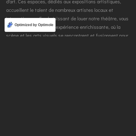
d'art. Ces espaces, dédiés aux expositions artistiques,
accueillent le talent de nombreux artistes locaux et
internationaux. En choisissant de louer notre théâtre, vous
Optimized by Optimole
offrez à vos invités une expérience enrichissante, où la
scène et les arts visuels se rencontrent et fusionnent pour
créer une atmosphère unique.
Vous êtes un artiste ?
EXPOSER MES ŒUVRES