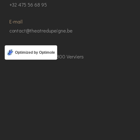
+32 475 56 68 95
E-mail
contact@theatredupeigne.be
Adresse
Optimized by Optimole
Place du Marché 12 4800 Verviers
© Copyright 2023 Théâtre du Peigné. Développé par
Ragnarök
Accueil
Services
Événements
À Propos
FAQ
Blog